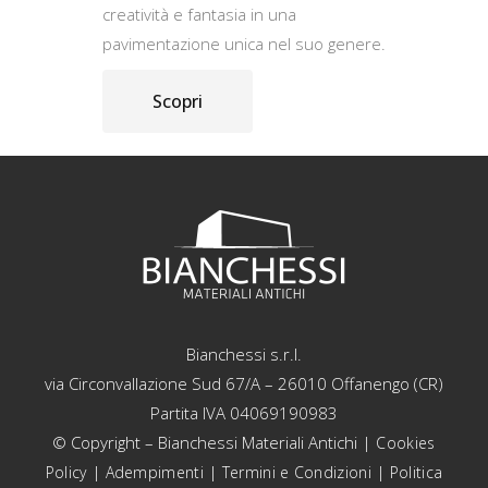
creatività e fantasia in una
pavimentazione unica nel suo genere.
Scopri
Bianchessi s.r.l.
via Circonvallazione Sud 67/A – 26010 Offanengo (CR)
Partita IVA 04069190983
© Copyright – Bianchessi Materiali Antichi |
Cookies
|
|
|
Policy
Adempimenti
Termini e Condizioni
Politica