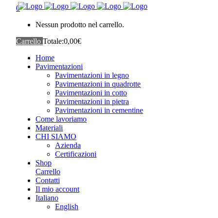
0
Nessun prodotto nel carrello.
Carrello
Totale:
0,00
€
Home
Pavimentazioni
Pavimentazioni in legno
Pavimentazioni in quadrotte
Pavimentazioni in cotto
Pavimentazioni in pietra
Pavimentazioni in cementine
Come lavoriamo
Materiali
CHI SIAMO
Azienda
Certificazioni
Shop
Carrello
Contatti
Il mio account
Italiano
English