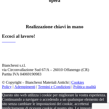
opera
Realizzazione chiavi in mano
Eccoci al lavoro!
Bianchessi s.r.l.
via Circonvallazione Sud 67/A – 26010 Offanengo (CR)
Partita IVA 04069190983
© Copyright – Bianchessi Materiali Antichi |
Cookies
Policy
|
Adempimenti
|
Termini e Condizioni
|
Politica qualità
Questo sito web utilizza i cookie per migliorare la vostra esperienza.
Continuando a navigare o accedendo a un qualunque elemento del
sito senza cambiare le impostazioni dei cookie, accetterai
implicitamente di ricevere cookie al nostro sito. Le impostazioni dei