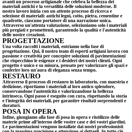
avanti un processo artigianale che celebra la bellezza dei
materiali antichi e la versatilità delle soluzioni moderne. Il
nostro lavoro inizia con un attento processo di ricerca e
selezione di materiali: antichi legni, cotto, pietra, cementine e
quadrotte, ciascuno portatore di una narrazione unica.
Attraverso un'attenta valutazione, selezioniamo solo i materiali
più pregiati e promettenti, garantendo la qualità e l'autenticità
delle nostre creazioni.
PROGETTAZIONE
Una volta raccolti i materiali, entriamo nella fase di
progettazione. Qui, il nostro team di esperti artigiani lavora con
passione e creatività per concepire soluzioni di pavimentazioni
che rispecchino le esigenze e i desideri dei nostri clienti. Ogni
progetto è unico e su misura, pensato per valorizzare gli spazi e
conferire loro un'aura di eleganza senza tempo.
RESTAURO
Attraverso il processo di restauro in laboratorio, con maestria e
dedizione, riportiamo i materiali al loro antico splendore,
conservandone l'autenticità e valorizzandone la bellezza
intrinseca. Ogni passo è eseguito con cura, rispettando la storia
e l'integrità dei materiali, per garantire risultati sorprendenti e
duraturi.
POSA IN OPERA
Infine, giungiamo alla fase di posa in opera e riutilizzo delle
materie prime all’interno delle vostre case e dei vostri giardini.
Le pavimentazioni vengono installate dai nostri professionisti
con la massima precisione e attenzione ai dettagli. In tutto ciò